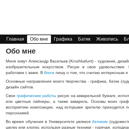
Главная
Обо мне
Графика
Батик
Живопись
Бл
Обо мне
Меня зовут Александр Васильев (Kroshkafunt) - художник, диза
изобразительным искусством. Рисую в свое удовольствие.
работами с вами. В
блоге
пишу о том, что считаю интересным и 
Основные направления моего творчества - графика, батик (худ
дизайн сайтов.
Свои
графические работы
рисую на акварельной бумаге, испо
или цветные лайнеры, а также акварель. Основы моих граф
восприятию композиции, над которыми зрителю приходится п
персонажей.
Во время обучения в Университете увлекся
батиком
(художест
шелку или хлопку, используя разные техники - горячая, холодна