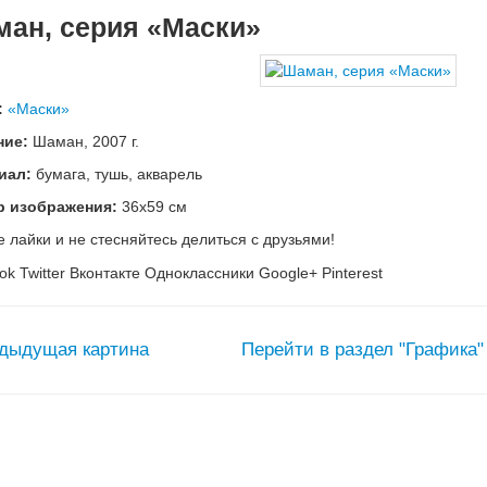
ан, серия «Маски»
:
«Маски»
ние:
Шаман, 2007 г.
иал:
бумага, тушь, акварель
р изображения:
36х59 см
е лайки и не стесняйтесь делиться с друзьями!
ok
Twitter
Вконтакте
Одноклассники
Google+
Pinterest
дыдущая картина
Перейти в раздел "Графика"