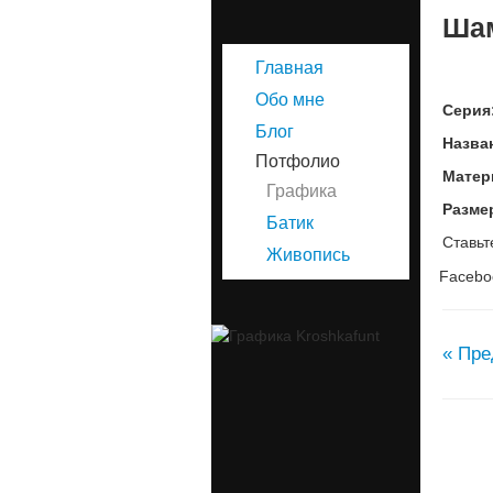
Шам
Главная
Обо мне
Серия
Блог
Назва
Потфолио
Матер
Графика
Разме
Батик
Ставьт
Живопись
Facebo
« Пре