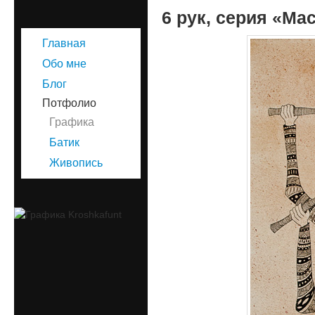
6 рук, серия «Ма
Главная
Обо мне
Блог
Потфолио
Графика
Батик
Живопись