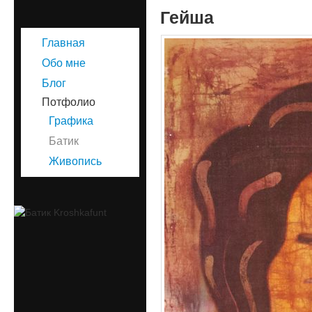
Гейша
Главная
Обо мне
Блог
Потфолио
Графика
Батик
Живопись