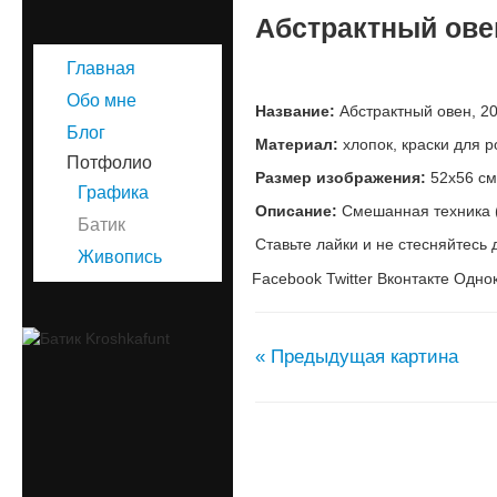
Абстрактный ове
Главная
Обо мне
Название:
Абстрактный овен, 20
Блог
Материал:
хлопок, краски для р
Потфолио
Размер изображения:
52х56 см
Графика
Описание:
Смешанная техника (
Батик
Ставьте лайки и не стесняйтесь 
Живопись
Facebook
Twitter
Вконтакте
Однок
« Предыдущая картина