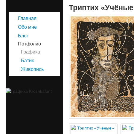
Триптих «Учёные
Главная
Обо мне
Блог
Потфолио
Графика
Батик
Живопись