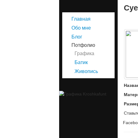
Суе
Главная
Обо мне
Блог
Потфолио
Графика
Батик
Живопись
Назва
Матер
Разме
Ставьт
Facebo