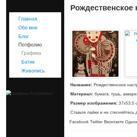
Рождественское 
Главная
Обо мне
Блог
Потфолио
Графика
Батик
Живопись
Название:
Рождественское настр
Материал:
бумага, тушь, акваре
Размер изображения:
37х53,5 
Ставьте лайки и не стесняйтесь 
Facebook
Twitter
Вконтакте
Однок