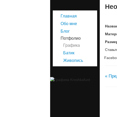
Нео
Главная
Обо мне
Назва
Блог
Матер
Потфолио
Разме
Графика
Ставьт
Батик
Facebo
Живопись
« Пре