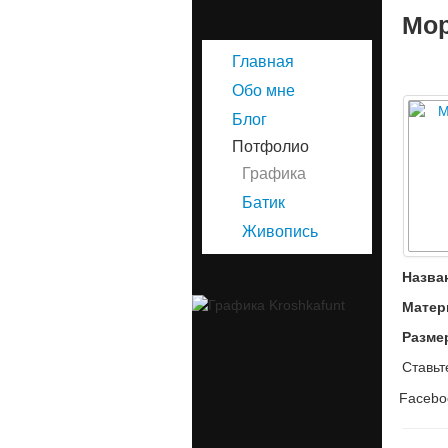
Мор
Главная
Обо мне
Блог
Потфолио
Графика
Батик
Живопись
Назва
Матер
Разме
Ставьт
Facebo