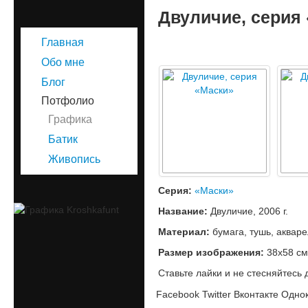
Двуличие, серия
Главная
Обо мне
Блог
Потфолио
Графика
Батик
Живопись
Серия:
«Маски»
Название:
Двуличие, 2006 г.
Материал:
бумага, тушь, акваре
Размер изображения:
38х58 см
Ставьте лайки и не стесняйтесь 
Facebook
Twitter
Вконтакте
Однок