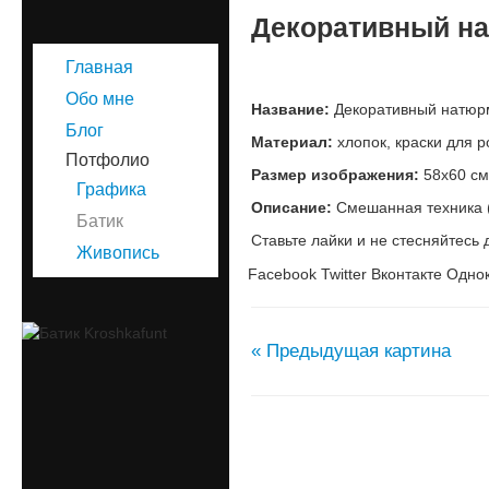
Декоративный н
Главная
Обо мне
Название:
Декоративный натюрм
Блог
Материал:
хлопок, краски для р
Потфолио
Размер изображения:
58х60 см
Графика
Описание:
Смешанная техника (
Батик
Ставьте лайки и не стесняйтесь 
Живопись
Facebook
Twitter
Вконтакте
Однок
« Предыдущая картина