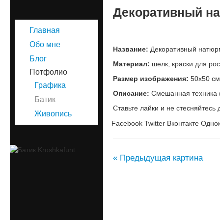
Декоративный н
Главная
Обо мне
Название:
Декоративный натюрм
Блог
Материал:
шелк, краски для рос
Потфолио
Размер изображения:
50х50 см
Графика
Описание:
Смешанная техника (
Батик
Ставьте лайки и не стесняйтесь 
Живопись
Facebook
Twitter
Вконтакте
Однок
« Предыдущая картина